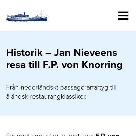
Hoppa
till
huvudinnehåll
Historik – Jan Nieveens
resa till F.P. von Knorring
Från nederländskt passagerarfartyg till
åländsk restaurangklassiker.
Fartyget som idag är känt som
F.P. von