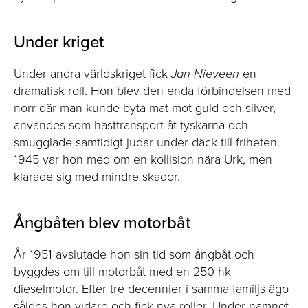
Under kriget
Under andra världskriget fick
Jan Nieveen
en
dramatisk roll. Hon blev den enda förbindelsen med
norr där man kunde byta mat mot guld och silver,
användes som hästtransport åt tyskarna och
smugglade samtidigt judar under däck till friheten.
1945 var hon med om en kollision nära Urk, men
klarade sig med mindre skador.
Ångbåten blev motorbåt
År 1951 avslutade hon sin tid som ångbåt och
byggdes om till motorbåt med en 250 hk
dieselmotor. Efter tre decennier i samma familjs ägo
såldes hon vidare och fick nya roller. Under namnet