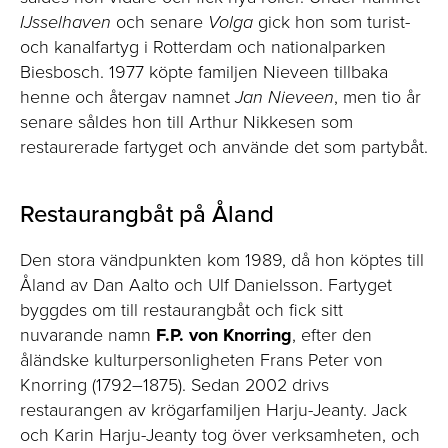
IJsselhaven
och senare
Volga
gick hon som turist-
och kanalfartyg i Rotterdam och nationalparken
Biesbosch. 1977 köpte familjen Nieveen tillbaka
henne och återgav namnet
Jan Nieveen
, men tio år
senare såldes hon till Arthur Nikkesen som
restaurerade fartyget och använde det som partybåt.
Restaurangbåt på Åland
Den stora vändpunkten kom 1989, då hon köptes till
Åland av Dan Aalto och Ulf Danielsson. Fartyget
byggdes om till restaurangbåt och fick sitt
nuvarande namn
F.P. von Knorring
, efter den
åländske kulturpersonligheten Frans Peter von
Knorring (1792–1875). Sedan 2002 drivs
restaurangen av krögarfamiljen Harju-Jeanty. Jack
och Karin Harju-Jeanty tog över verksamheten, och