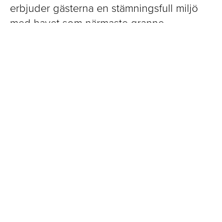
erbjuder gästerna en stämningsfull miljö
med havet som närmaste granne.